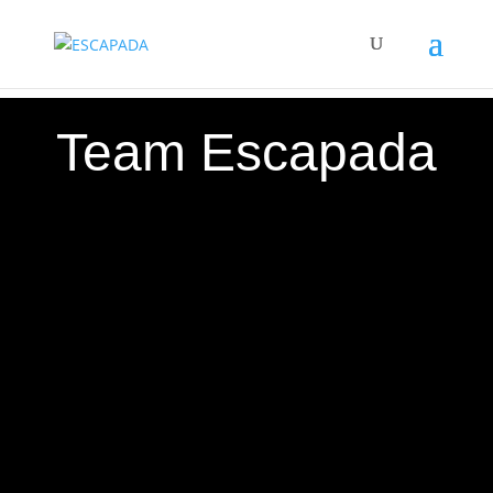
Team Escapada
Unser Team – Die Künstler hinter ihrem Look
„Bei uns sind Sie in den besten Händen! Unser
erfahrenes Team besteht aus leidenschaftlichen
Friseurinnen und Friseuren, die stets mit viel
Hingabe und Kreativität arbeiten, um Ihren
Wunschlook zu realisieren. Jede und jeder von
uns bringt einzigartige Fähigkeiten und