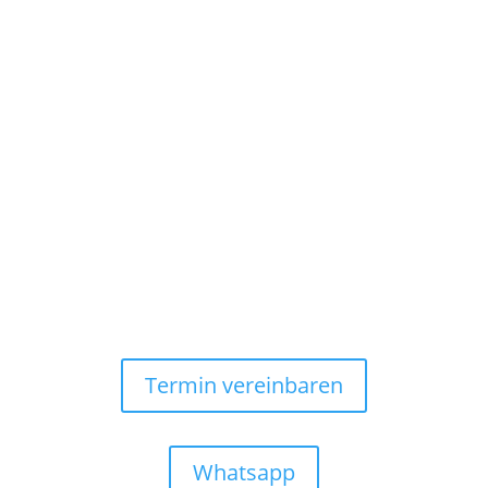
Wir sind für Sie da
DI– FR
08:30 – 18:00
SA
08:30 – 13:00
Termin vereinbaren
Whatsapp