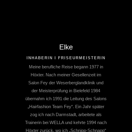
Erfahrungen mit, um Ihnen ein rundum
perfektes Erlebnis zu bieten.“
Elke
INHABERIN I FRISEURMEISTERIN
Meine berufliche Reise begann 1977 in
Höxter. Nach meiner Gesellenzeit im
Salon Fey der Weserberglandklinik und
der Meisterprüfung in Bielefeld 1984
übernahm ich 1991 die Leitung des Salons
„Hairfashion Team Fey“. Ein Jahr später
zog ich nach Darmstadt, arbeitete als
Trainerin bei WELLA und kehrte 1994 nach
Höxter zurück, wo ich „Schnipp-Schnapp“